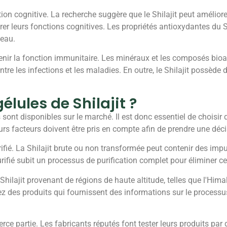
ion cognitive. La recherche suggère que le Shilajit peut améliorer
 leurs fonctions cognitives. Les propriétés antioxydantes du Shil
veau.
enir la fonction immunitaire. Les minéraux et les composés bioact
ntre les infections et les maladies. En outre, le Shilajit possède
lules de Shilajit ?
sont disponibles sur le marché. Il est donc essentiel de choisir de
eurs facteurs doivent être pris en compte afin de prendre une déci
rifié. La Shilajit brute ou non transformée peut contenir des im
urifié subit un processus de purification complet pour éliminer ce
 Shilajit provenant de régions de haute altitude, telles que l'Him
ez des produits qui fournissent des informations sur le processus 
tierce partie. Les fabricants réputés font tester leurs produits par