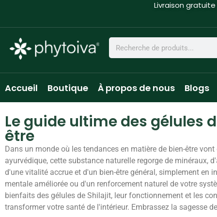
Livraison gratuite
Accueil
Boutique
À propos de nous
Blogs
Le guide ultime des gélules d
être
Dans un monde où les tendances en matière de bien-être vont et
ayurvédique, cette substance naturelle regorge de minéraux, d'a
d'une vitalité accrue et d'un bien-être général, simplement en i
mentale améliorée ou d'un renforcement naturel de votre systèm
bienfaits des gélules de Shilajit, leur fonctionnement et les co
transformer votre santé de l'intérieur. Embrassez la sagesse de l