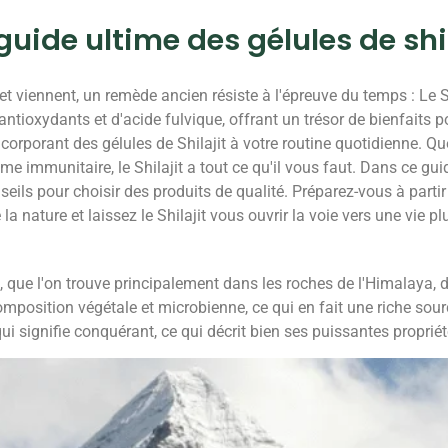
 guide ultime des gélules de shi
 viennent, un remède ancien résiste à l'épreuve du temps : Le S
ntioxydants et d'acide fulvique, offrant un trésor de bienfaits p
ncorporant des gélules de Shilajit à votre routine quotidienne. Q
e immunitaire, le Shilajit a tout ce qu'il vous faut. Dans ce gu
nseils pour choisir des produits de qualité. Préparez-vous à parti
a nature et laissez le Shilajit vous ouvrir la voie vers une vie pl
 que l'on trouve principalement dans les roches de l'Himalaya, d
omposition végétale et microbienne, ce qui en fait une riche sour
", qui signifie conquérant, ce qui décrit bien ses puissantes propri