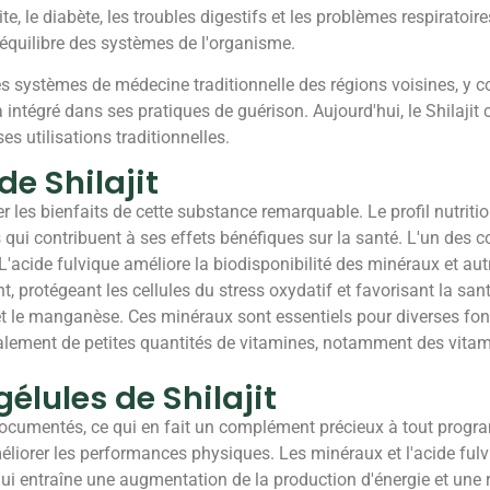
ite, le diabète, les troubles digestifs et les problèmes respiratoi
l'équilibre des systèmes de l'organisme.
 les systèmes de médecine traditionnelle des régions voisines, y
'a intégré dans ses pratiques de guérison. Aujourd'hui, le Shilajit
s utilisations traditionnelles.
de Shilajit
r les bienfaits de cette substance remarquable. Le profil nutritio
ui contribuent à ses effets bénéfiques sur la santé. L'un des com
L'acide fulvique améliore la biodisponibilité des minéraux et aut
rotégeant les cellules du stress oxydatif et favorisant la santé 
t le manganèse. Ces minéraux sont essentiels pour diverses foncti
galement de petites quantités de vitamines, notamment des vitami
élules de Shilajit
 documentés, ce qui en fait un complément précieux à tout progr
améliorer les performances physiques. Les minéraux et l'acide fulv
qui entraîne une augmentation de la production d'énergie et une r