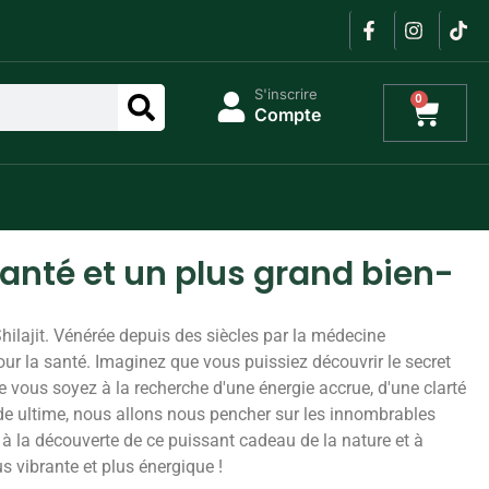
S'inscrire
0
Compte
santé et un plus grand bien-
hilajit. Vénérée depuis des siècles par la médecine
our la santé. Imaginez que vous puissiez découvrir le secret
ue vous soyez à la recherche d'une énergie accrue, d'une clarté
ide ultime, nous allons nous pencher sur les innombrables
r à la découverte de ce puissant cadeau de la nature et à
us vibrante et plus énergique !