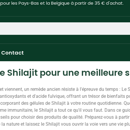
 pour les Pays-Bas et la Belgique à partir de 35 € d'achat.
Contact
e Shilajit pour une meilleure 
 viennent, un remède ancien résiste à l'épreuve du temps : Le S
ntioxydants et d'acide fulvique, offrant un trésor de bienfaits p
ncorporant des gélules de Shilajit à votre routine quotidienne. Q
e immunitaire, le Shilajit a tout ce qu'il vous faut. Dans ce gu
nseils pour choisir des produits de qualité. Préparez-vous à parti
a nature et laissez le Shilajit vous ouvrir la voie vers une vie pl