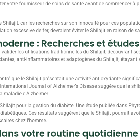
lter votre fournisseur de soins de santé avant de commencer à pr
le Shilajit, car les recherches sur son innocuité pour ces populati
n excessive de fer, devraient éviter le Shilajit en raison de sa 
moderne : Recherches et études
lider les utilisations traditionnelles du Shilajit, découvrant s
ntes, anti-inflammatoires et adaptogènes du Shilajit, étayant s
 que le Shilajit présentait une activité antioxydante significati
nternational Journal of Alzheimer's Disease suggère que le shila
la maladie d'Alzheimer.
Shilajit pour la gestion du diabète. Une étude publiée dans Phy
ts diabétiques. Ces résultats suggèrent que le Shilajit pourrait a
ssaires chez l'homme.
dans votre routine quotidienne